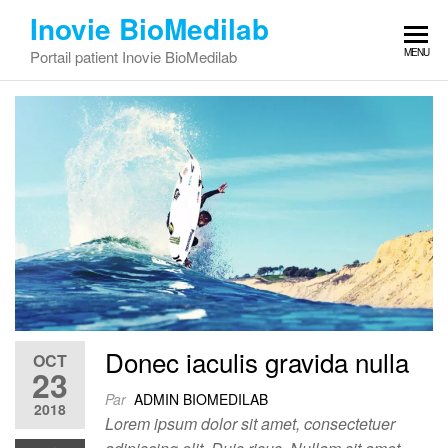
Inovie BioMedilab
MENU
Portail patient Inovie BioMedilab
Donec iaculis gravida nulla
OCT
23
Par
ADMIN BIOMEDILAB
2018
Lorem ipsum dolor sit amet, consectetuer