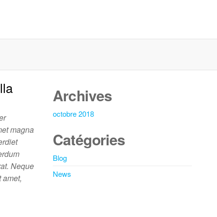
lla
Archives
octobre 2018
er
 amet magna
Catégories
erdiet
nterdum
Blog
erat. Neque
News
t amet,
…