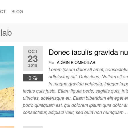
CT
BLOG
lab
Donec iaculis gravida nu
OCT
23
Par
ADMIN BIOMEDILAB
2018
Lorem ipsum dolor sit amet, consectetu
adipiscing elit. Duis risus. Nullam sit
0
in magna gravida vehicula. Integer imp
lectus quis justo. Etiam ligula pede, sagittis quis, i
ultricies, scelerisque eu. Etiam bibendum elit eget 
porro quisquam est, qui dolorem ipsum quia dolor si
consectetur, adipisci velit, sed quia non numquam