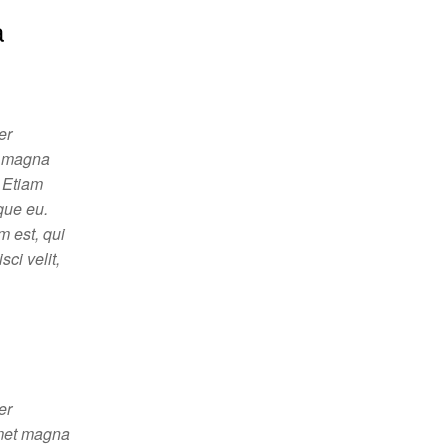
a
er
in magna
. Etiam
sque eu.
m est, qui
ci velit,
er
 amet magna