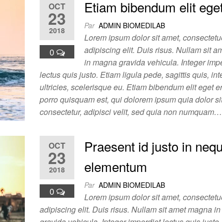
Etiam bibendum elit eget
OCT
23
Par
ADMIN BIOMEDILAB
2018
Lorem ipsum dolor sit amet, consectetu
adipiscing elit. Duis risus. Nullam sit
0
in magna gravida vehicula. Integer imp
lectus quis justo. Etiam ligula pede, sagittis quis, i
ultricies, scelerisque eu. Etiam bibendum elit eget 
porro quisquam est, qui dolorem ipsum quia dolor si
consectetur, adipisci velit, sed quia non numquam
Praesent id justo in neq
OCT
23
elementum
2018
Par
ADMIN BIOMEDILAB
0
Lorem ipsum dolor sit amet, consectetu
adipiscing elit. Duis risus. Nullam sit amet magna 
gravida vehicula. Integer imperdiet lectus quis justo