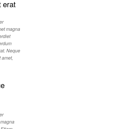
 erat
er
 amet magna
erdiet
nterdum
erat. Neque
t amet,
…
ue
er
in magna
. Etiam