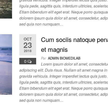
ligula pede, sagittis quis, interdum ultricies, sceleri
Etiam bibendum elit eget erat. Neque porro quisqua
dolorem ipsum quia dolor sit amet, consectetur, adipis
sed quia non numquam…
Cum sociis natoque pen
OCT
23
et magnis
2018
Par
ADMIN BIOMEDILAB
0
Lorem ipsum dolor sit amet, consectetu
adipiscing elit. Duis risus. Nullam sit amet magna 
gravida vehicula. Integer imperdiet lectus quis justo
ligula pede, sagittis quis, interdum ultricies, sceleri
Etiam bibendum elit eget erat. Neque porro quisqua
dolorem ipsum quia dolor sit amet, consectetur, adipis
sed quia non numquam…