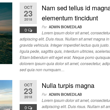
Nam sed tellus id magn
OCT
23
elementum tincidunt
2018
Par
ADMIN BIOMEDILAB
0
Lorem ipsum dolor sit amet, consectetu
adipiscing elit. Duis risus. Nullam sit amet magna 
gravida vehicula. Integer imperdiet lectus quis justo
ligula pede, sagittis quis, interdum ultricies, sceleri
Etiam bibendum elit eget erat. Neque porro quisqua
dolorem ipsum quia dolor sit amet, consectetur, adipis
sed quia non numquam…
Nulla turpis magna
OCT
23
Par
ADMIN BIOMEDILAB
2018
Lorem ipsum dolor sit amet, consectetu
adipiscing elit. Duis risus. Nullam sit
0