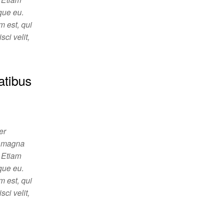
sque eu.
m est, qui
ci velit,
atibus
er
in magna
. Etiam
sque eu.
m est, qui
ci velit,